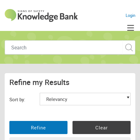
Navigate to home pag
Login
Skip to main content
Refine my Results
Sort by: