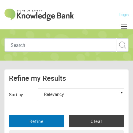
Navigate to home pag
Login
Skip to main content
Refine my Results
Sort by: