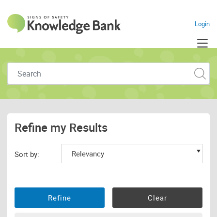
Navigate to home pag
Login
Skip to main content
Refine my Results
Sort by: